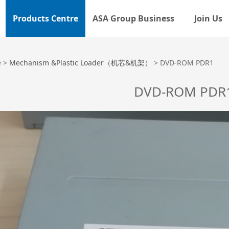
Products Centre
ASA Group Business
Join Us
-ROM PDR1
e
>
Mechanism &Plastic Loader（机芯&机架）
>
DVD-ROM PDR1
DVD-ROM PDR