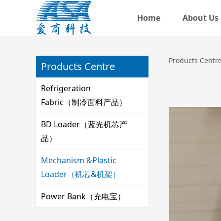
Home
About Us
DVD
Products Centr
Products Centre
Refrigeration
Fabric（制冷面料产品）
BD Loader（蓝光机芯产
品）
Mechanism &Plastic
Loader（机芯&机架）
Power Bank（充电宝）